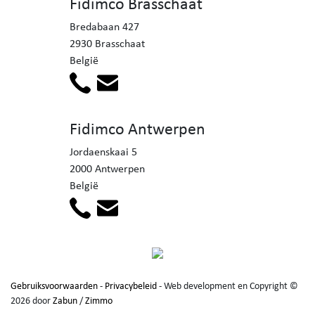
Fidimco Brasschaat
vandaag nog contact op (0478.65.04.73) voor meer
Bredabaan 427
informatie en om een afspraak in te plannen!
2930 Brasschaat
België
Fidimco Antwerpen
Jordaenskaai 5
2000 Antwerpen
België
Gebruiksvoorwaarden
-
Privacybeleid
- Web development en Copyright ©
2026 door
Zabun
/
Zimmo